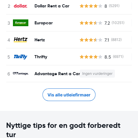
Dollar Rent a Car
8
(5291)
In
Europcar
7.2
(10251)
In
Hertz
7.1
(8812)
In
Thrifty
8.5
(6971)
In
Advantage Rent a Car
Ingen vurderinger
In
Vis alle utleiefirmaer
Nyttige tips for en godt forberedt
tur