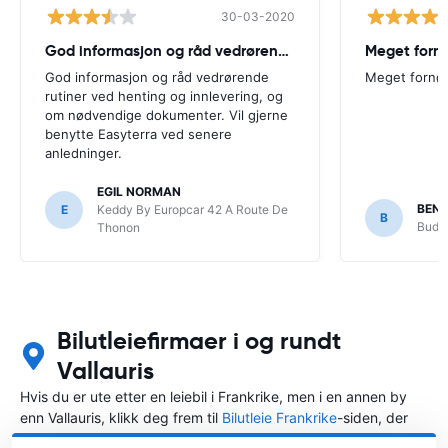
30-03-2020
God informasjon og råd vedrørende
Meget forn
God informasjon og råd vedrørende
Meget fornø
rutiner ved henting og innlevering, og
om nødvendige dokumenter. Vil gjerne
benytte Easyterra ved senere
anledninger.
EGIL NORMAN
BEN
E
Keddy By Europcar 42 A Route De
B
Budge
Thonon
Bilutleiefirmaer i og rundt
Vallauris
Hvis du er ute etter en leiebil i Frankrike, men i en annen by
enn Vallauris, klikk deg frem til
Bilutleie Frankrike
-siden, der
du kan velge byen i Frankrike der du vil leie en bil.