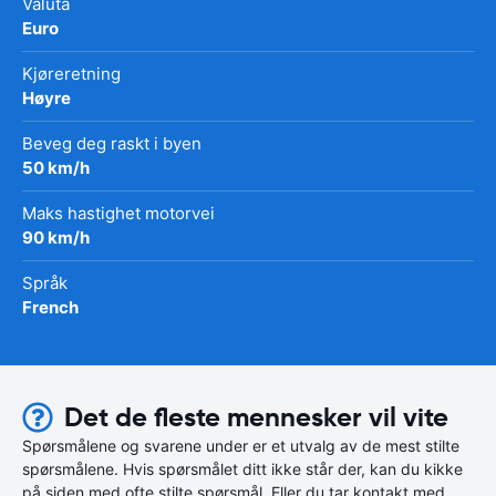
Valuta
Euro
Kjøreretning
Høyre
Beveg deg raskt i byen
50 km/h
Maks hastighet motorvei
90 km/h
Språk
French
Det de fleste mennesker vil vite
Spørsmålene og svarene under er et utvalg av de mest stilte
spørsmålene. Hvis spørsmålet ditt ikke står der, kan du kikke
på siden med ofte stilte spørsmål. Eller du tar kontakt med