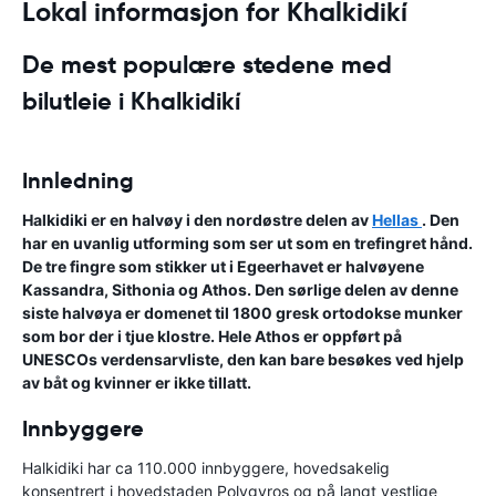
Lokal informasjon for Khalkidikí
De mest populære stedene med
bilutleie i Khalkidikí
Innledning
Halkidiki er en halvøy i den nordøstre delen av
Hellas
. Den
har en uvanlig utforming som ser ut som en trefingret hånd.
De tre fingre som stikker ut i Egeerhavet er halvøyene
Kassandra, Sithonia og Athos. Den sørlige delen av denne
siste halvøya er domenet til 1800 gresk ortodokse munker
som bor der i tjue klostre. Hele Athos er oppført på
UNESCOs verdensarvliste, den kan bare besøkes ved hjelp
av båt og kvinner er ikke tillatt.
Innbyggere
Halkidiki har ca 110.000 innbyggere, hovedsakelig
konsentrert i hovedstaden Polygyros og på langt vestlige