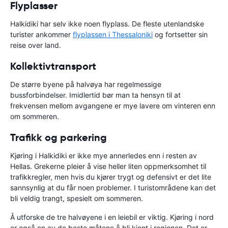
Flyplasser
Halkidiki har selv ikke noen flyplass. De fleste utenlandske
turister ankommer
flyplassen i Thessaloniki
og fortsetter sin
reise over land.
Kollektivtransport
De større byene på halvøya har regelmessige
bussforbindelser. Imidlertid bør man ta hensyn til at
frekvensen mellom avgangene er mye lavere om vinteren enn
om sommeren.
Trafikk og parkering
Kjøring i Halkidiki er ikke mye annerledes enn i resten av
Hellas. Grekerne pleier å vise heller liten oppmerksomhet til
trafikkregler, men hvis du kjører trygt og defensivt er det lite
sannsynlig at du får noen problemer. I turistområdene kan det
bli veldig trangt, spesielt om sommeren.
Å utforske de tre halvøyene i en leiebil er viktig. Kjøring i nord
er også en av de beste måtene å bli kjent i regionen. Det er