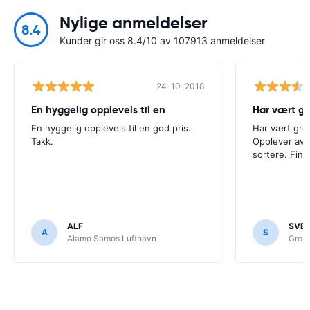
Nylige anmeldelser
8.4
Kunder gir oss 8.4/10 av 107913 anmeldelser
24-10-2018
En hyggelig opplevels til en
Har vært gr
En hyggelig opplevels til en god pris.
Har vært grei
Takk.
Opplever av o
sortere. Finn
ALF
SVE
A
S
Alamo Samos Lufthavn
Green