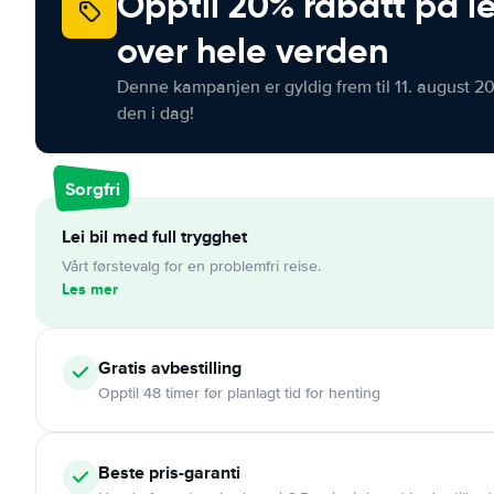
Opptil 20% rabatt på le
over hele verden
Denne kampanjen er gyldig frem til 11. august 2
den i dag!
Sorgfri
Lei bil med full trygghet
Vårt førstevalg for en problemfri reise.
Les mer
Gratis
avbestilling
Opptil 48 timer før planlagt tid for henting
Beste pris-garanti