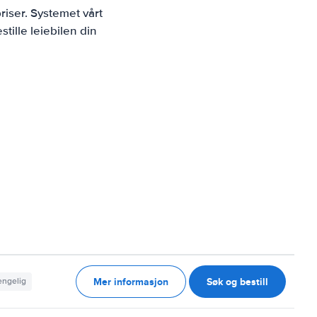
iser. Systemet vårt
tille leiebilen din
Mer informasjon
Søk og bestill
jengelig