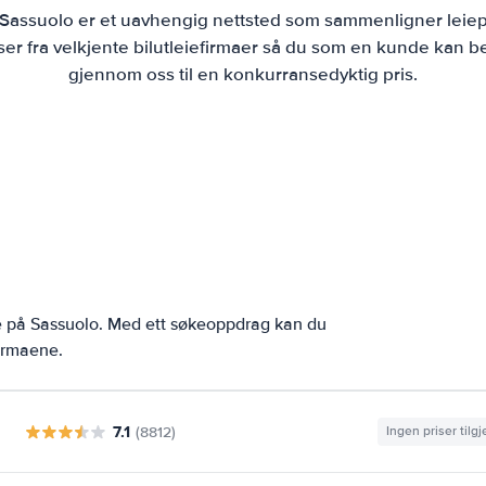
e Sassuolo er et uavhengig nettsted som sammenligner leiepr
r fra velkjente bilutleiefirmaer så du som en kunde kan bes
gjennom oss til en konkurransedyktig pris.
e på Sassuolo. Med ett søkeoppdrag kan du
firmaene.
7.1
(8812)
Ingen priser tilg