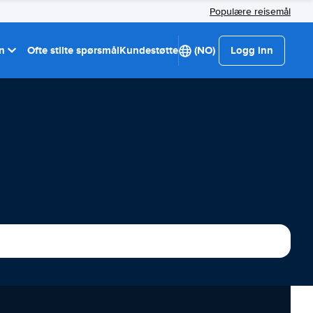
Populære reisemål
on
Ofte stilte spørsmål
Kundestøtte
(NO)
Logg inn