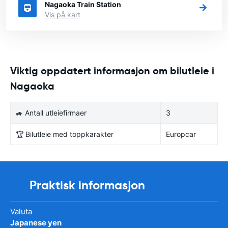
Nagaoka Train Station
Vis på kart
Viktig oppdatert informasjon om bilutleie i
Nagaoka
🚙 Antall utleiefirmaer
3
🏆 Bilutleie med toppkarakter
Europcar
Praktisk informasjon
Valuta
Japanese yen