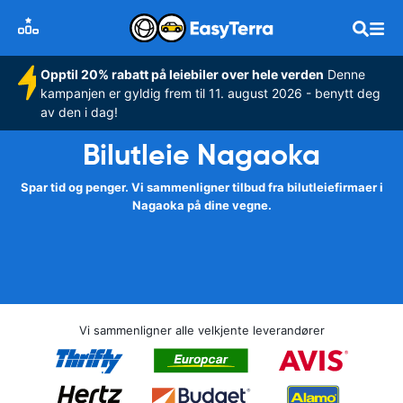
Opptil 20% rabatt på leiebiler over hele verden
Denne
kampanjen er gyldig frem til 11. august 2026 - benytt deg
av den i dag!
Bilutleie Nagaoka
Spar tid og penger. Vi sammenligner tilbud fra bilutleiefirmaer i
Nagaoka på dine vegne.
Vi sammenligner alle velkjente leverandører