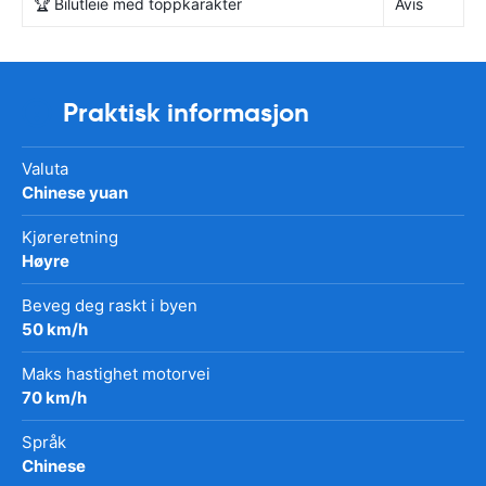
🏆 Bilutleie med toppkarakter
Avis
Praktisk informasjon
Valuta
Chinese yuan
Kjøreretning
Høyre
Beveg deg raskt i byen
50 km/h
Maks hastighet motorvei
70 km/h
Språk
Chinese