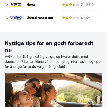
Hertz
7.1
(8812)
In
United rent a car
6
(80)
In
Nyttige tips for en godt forberedt
tur
Hvilken forsikring skal jeg velge, og hva er dette med
depositum? Les artiklene våre med nyttig informasjon og tips
for å sørge for at du velger riktig leiebil.