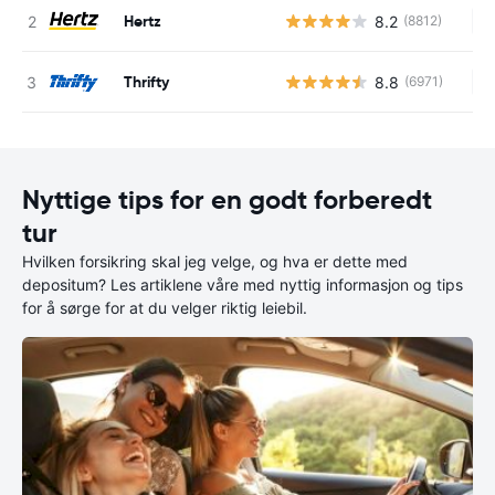
Hertz
8.2
(8812)
In
Thrifty
8.8
(6971)
In
Nyttige tips for en godt forberedt
tur
Hvilken forsikring skal jeg velge, og hva er dette med
depositum? Les artiklene våre med nyttig informasjon og tips
for å sørge for at du velger riktig leiebil.