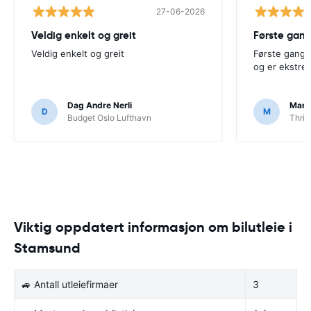
27-06-2026
Veldig enkelt og greit
Første gang 
Veldig enkelt og greit
Første gang j
og er ekstre
Dag Andre Nerli
Marou
D
M
Budget Oslo Lufthavn
Thrif
Viktig oppdatert informasjon om bilutleie i
Stamsund
🚙 Antall utleiefirmaer
3