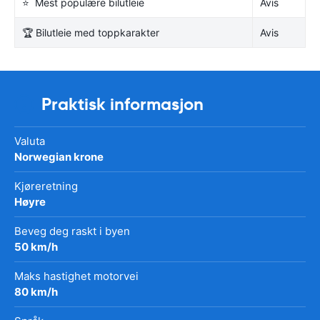
⭐ Mest populære bilutleie
Avis
🏆 Bilutleie med toppkarakter
Avis
Praktisk informasjon
Valuta
Norwegian krone
Kjøreretning
Høyre
Beveg deg raskt i byen
50 km/h
Maks hastighet motorvei
80 km/h