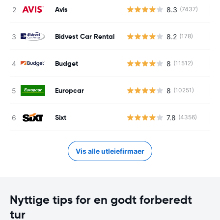
Avis
8.3
(7437)
In
Bidvest Car Rental
8.2
(178)
In
Budget
8
(11512)
In
Europcar
8
(10251)
In
Sixt
7.8
(4356)
In
Vis alle utleiefirmaer
Nyttige tips for en godt forberedt
tur