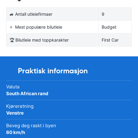
🚙 Antall utleiefirmaer
9
⭐ Mest populære bilutleie
Budget
🏆 Bilutleie med toppkarakter
First Car
Praktisk informasjon
Valuta
South African rand
Kjøreretning
Venstre
Beveg deg raskt i byen
60 km/h