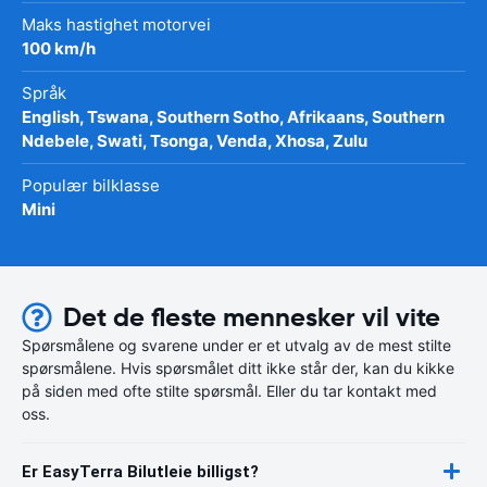
Maks hastighet motorvei
100 km/h
Språk
English, Tswana, Southern Sotho, Afrikaans, Southern
Ndebele, Swati, Tsonga, Venda, Xhosa, Zulu
Populær bilklasse
Mini
Det de fleste mennesker vil vite
Spørsmålene og svarene under er et utvalg av de mest stilte
spørsmålene. Hvis spørsmålet ditt ikke står der, kan du kikke
på siden med ofte stilte spørsmål. Eller du tar kontakt med
oss.
Er EasyTerra Bilutleie billigst?