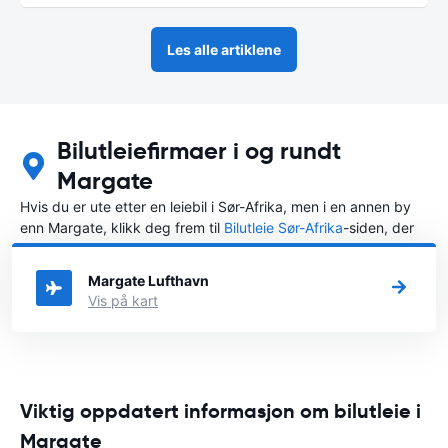
Les alle artiklene
Bilutleiefirmaer i og rundt
Margate
Hvis du er ute etter en leiebil i Sør-Afrika, men i en annen by
enn Margate, klikk deg frem til
Bilutleie Sør-Afrika
-siden, der
du kan velge byen i Sør-Afrika der du vil leie en bil.
Margate Lufthavn
Vis på kart
Viktig oppdatert informasjon om bilutleie i
Margate