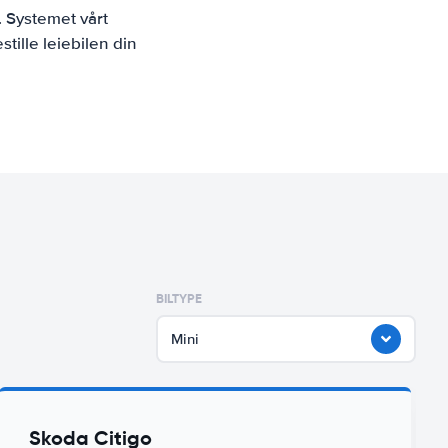
. Systemet vårt
tille leiebilen din
BILTYPE
Mini
Skoda Citigo