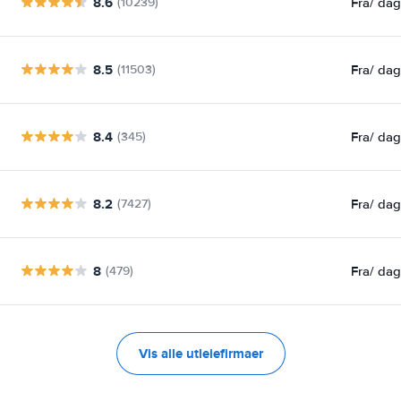
8.6
Fra
/ da
(10239)
8.5
Fra
/ da
(11503)
8.4
Fra
/ da
(345)
8.2
Fra
/ da
(7427)
8
Fra
/ da
(479)
Vis alle utleiefirmaer