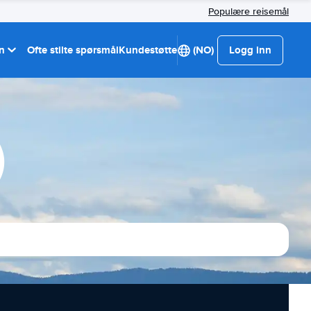
Populære reisemål
on
Ofte stilte spørsmål
Kundestøtte
(NO)
Logg inn
)