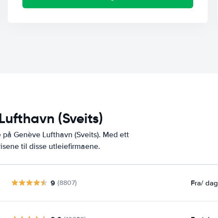
Lufthavn (Sveits)
 på Genève Lufthavn (Sveits). Med ett
ene til disse utleiefirmaene.
9
Fra
/ da
(8807)