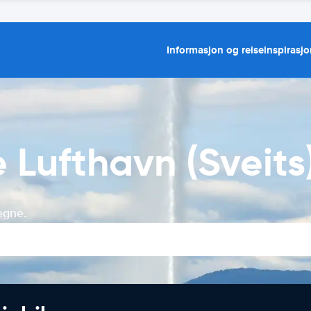
Informasjon og reiseinspirasj
 Lufthavn (Sveits
egne.