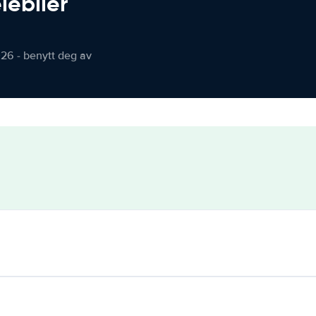
iebiler
026 - benytt deg av