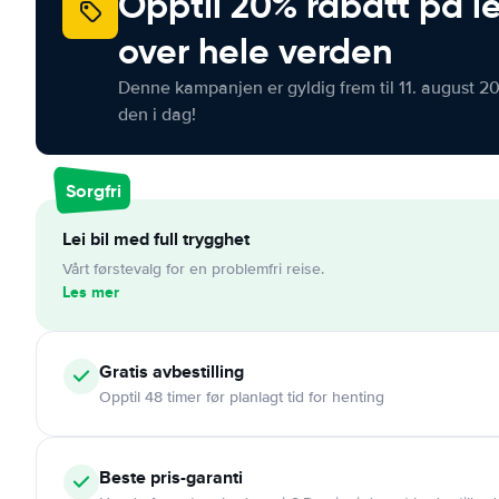
Opptil 20% rabatt på le
over hele verden
Denne kampanjen er gyldig frem til 11. august 2
den i dag!
Sorgfri
Lei bil med full trygghet
Vårt førstevalg for en problemfri reise.
Les mer
Gratis
avbestilling
Opptil 48 timer før planlagt tid for henting
Beste pris-garanti