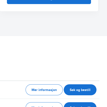
Mer informasjon
Søk og bestill
g