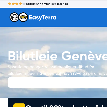
8.4
Kundebedømmelser
/ 10
Bilutleie Genève
Spar tid og penger. Vi sammenligner tilbud fra
bilutleiefirmaer i Genève Lufthavn (Sveits) på dine v