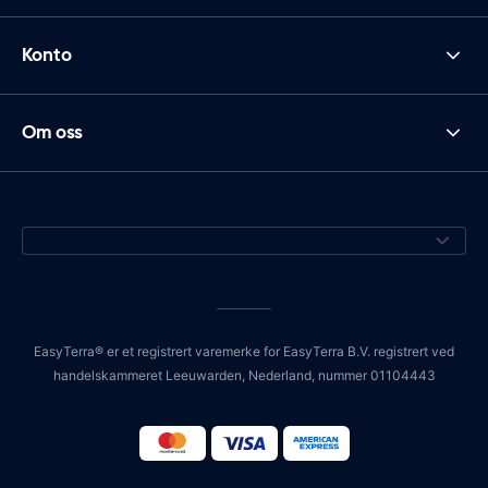
Konto
Om oss
EasyTerra® er et registrert varemerke for EasyTerra B.V. registrert ved
handelskammeret Leeuwarden, Nederland, nummer 01104443