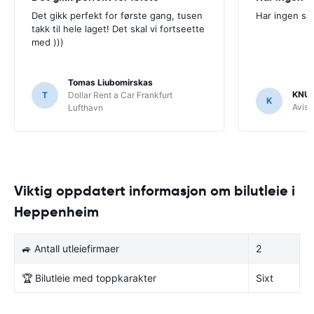
Det gikk perfekt for første gang, tusen
Har ingen sp
takk til hele laget! Det skal vi fortseette
med )))
Tomas Liubomirskas
KNU
T
Dollar Rent a Car Frankfurt
K
Avis
Lufthavn
Viktig oppdatert informasjon om bilutleie i
Heppenheim
🚙 Antall utleiefirmaer
2
🏆 Bilutleie med toppkarakter
Sixt