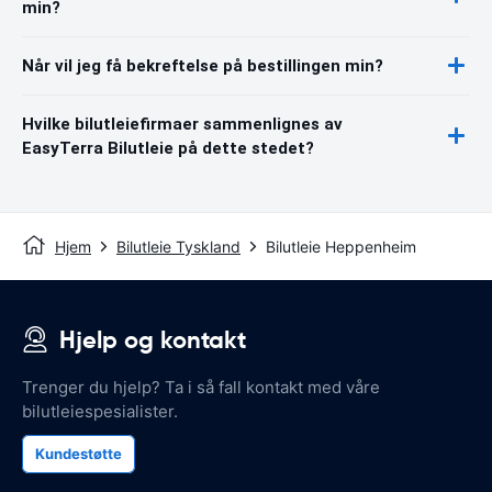
min?
Når vil jeg få bekreftelse på bestillingen min?
Hvilke bilutleiefirmaer sammenlignes av
EasyTerra Bilutleie på dette stedet?
Hjem
Bilutleie Tyskland
Bilutleie Heppenheim
Hjelp og kontakt
Trenger du hjelp? Ta i så fall kontakt med våre
bilutleiespesialister.
Kundestøtte