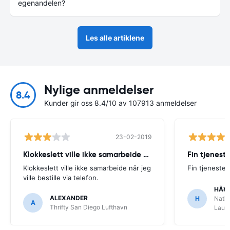
egenandelen?
Les alle artiklene
Nylige anmeldelser
8.4
Kunder gir oss 8.4/10 av 107913 anmeldelser
23-02-2019
Klokkeslett ville ikke samarbeide når
Fin tjenest
Klokkeslett ville ikke samarbeide når jeg
Fin tjeneste
ville bestille via telefon.
HÃ¥
ALEXANDER
H
Natio
A
Thrifty San Diego Lufthavn
Laude