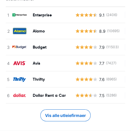
Enterprise
9.1
(2406)
In
Alamo
8.9
(10695)
In
Budget
7.9
(11503)
In
Avis
7.7
(7427)
In
Thrifty
7.6
(6965)
In
Dollar Rent a Car
7.5
(5286)
In
Vis alle utleiefirmaer