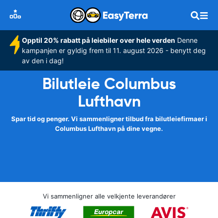
Opptil 20% rabatt på leiebiler over hele verden
Denne
kampanjen er gyldig frem til 11. august 2026 - benytt deg
av den i dag!
Bilutleie Columbus
Lufthavn
Spar tid og penger. Vi sammenligner tilbud fra bilutleiefirmaer i
Columbus Lufthavn på dine vegne.
Vi sammenligner alle velkjente leverandører