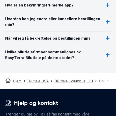
Hva er en bekymringsfri-merkelapp?
Hvordan kan jeg endre eller kansellere bestillingen
min?
Når vil jeg få bekreftelse på bestillingen min?
Hvilke bilutleiefirmaer sammenlignes av
EasyTerra Bilutleie på dette stedet?
Hjem
Bilutleie USA
Bilutleie Columbus, OH
Columbus
Hjelp og kontakt
Trenger du hjelp? Ta i så fall kontakt med våre