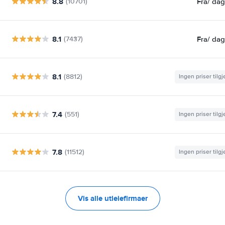
8.8
Fra
/ da
(10701)
8.1
Fra
/ da
(7437)
8.1
(8812)
Ingen priser tilg
7.4
(551)
Ingen priser tilg
7.8
(11512)
Ingen priser tilg
Vis alle utleiefirmaer