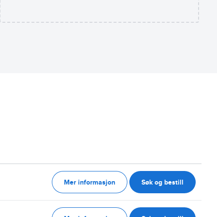
Mer informasjon
Søk og bestill
g