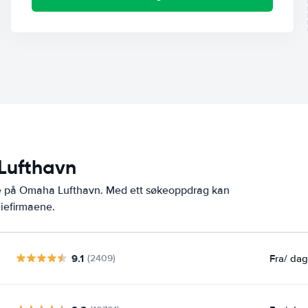
 Lufthavn
ne på Omaha Lufthavn. Med ett søkeoppdrag kan
eiefirmaene.
9.1
Fra
/ da
(2409)