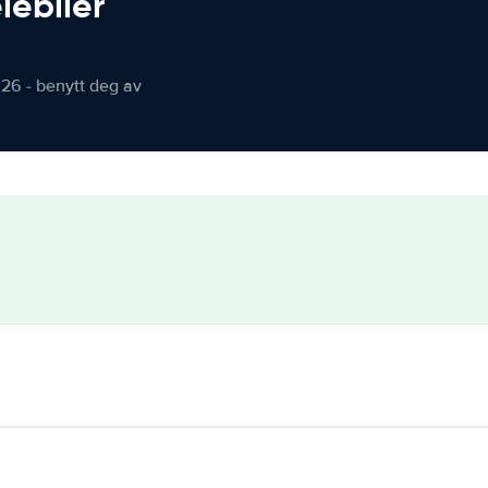
iebiler
026 - benytt deg av