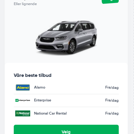
Eller lignende
Våre beste tilbud
Alamo
Fra
/dag
Enterprise
Fra
/dag
National Car Rental
Fra
/dag
Velg