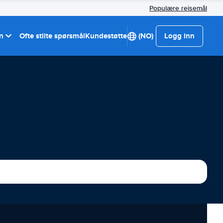
Populære reisemål
on
Ofte stilte spørsmål
Kundestøtte
(NO)
Logg inn