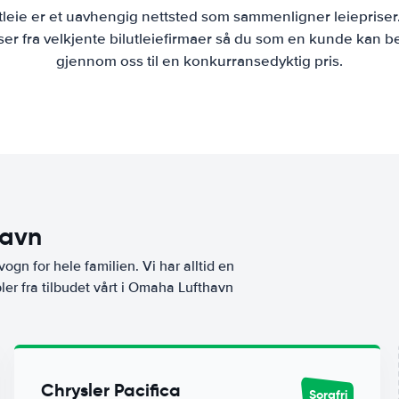
tleie er et uavhengig nettsted som sammenligner leiepriser
r fra velkjente bilutleiefirmaer så du som en kunde kan bes
gjennom oss til en konkurransedyktig pris.
havn
vogn for hele familien. Vi har alltid en
ler fra tilbudet vårt i Omaha Lufthavn
Chrysler Pacifica
Sorgfri