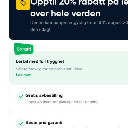
Opptil 20% rabatt på le
over hele verden
Denne kampanjen er gyldig frem til 11. august 2
den i dag!
Sorgfri
Lei bil med full trygghet
Vårt førstevalg for en problemfri reise.
Les mer
Gratis
avbestilling
Opptil 48 timer før planlagt tid for henting
Beste pris-garanti