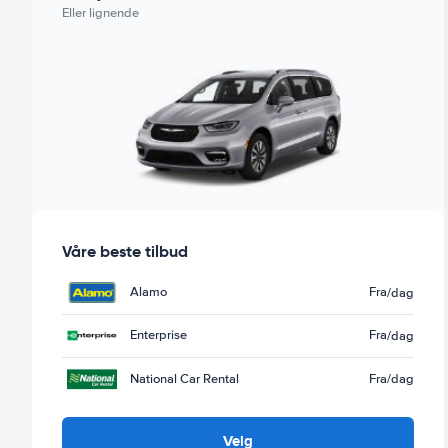
Eller lignende
Våre beste tilbud
Alamo
Fra
/dag
Enterprise
Fra
/dag
National Car Rental
Fra
/dag
Velg