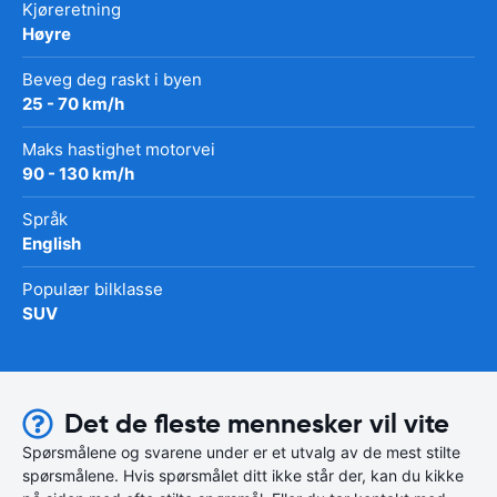
Kjøreretning
Høyre
Beveg deg raskt i byen
25 - 70 km/h
Maks hastighet motorvei
90 - 130 km/h
Språk
English
Populær bilklasse
SUV
Det de fleste mennesker vil vite
Spørsmålene og svarene under er et utvalg av de mest stilte
spørsmålene. Hvis spørsmålet ditt ikke står der, kan du kikke