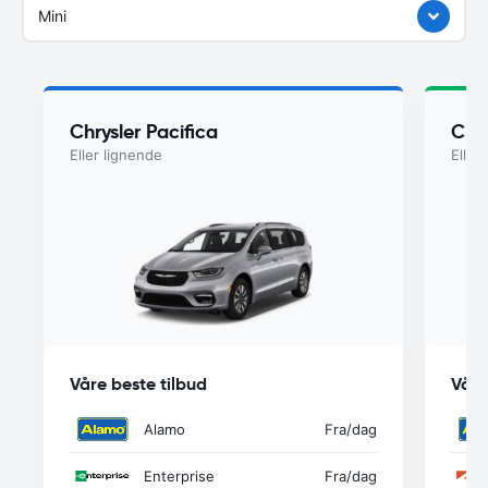
Mini
Chrysler Pacifica
Chry
Eller lignende
Eller
Våre beste tilbud
Våre
Alamo
Fra
/dag
Enterprise
Fra
/dag