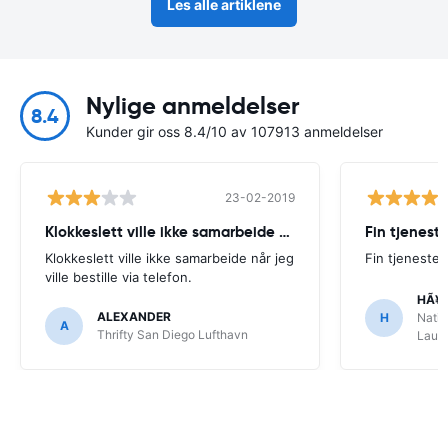
Les alle artiklene
Nylige anmeldelser
8.4
Kunder gir oss 8.4/10 av 107913 anmeldelser
23-02-2019
Klokkeslett ville ikke samarbeide når
Fin tjenest
Klokkeslett ville ikke samarbeide når jeg
Fin tjeneste
ville bestille via telefon.
HÃ¥
ALEXANDER
H
Natio
A
Thrifty San Diego Lufthavn
Laude