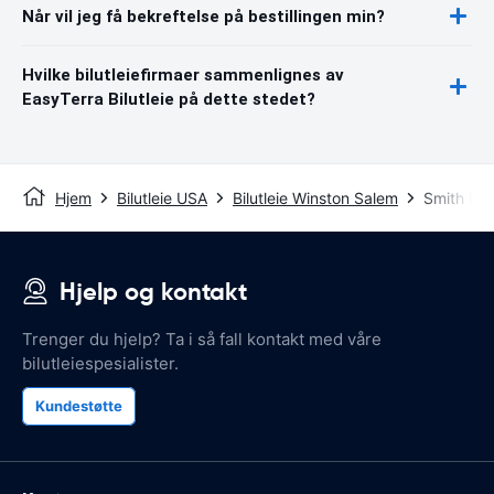
Når vil jeg få bekreftelse på bestillingen min?
Hvilke bilutleiefirmaer sammenlignes av
EasyTerra Bilutleie på dette stedet?
Hjem
Bilutleie USA
Bilutleie Winston Salem
Smith Rey
Hjelp og kontakt
Trenger du hjelp? Ta i så fall kontakt med våre
bilutleiespesialister.
Kundestøtte