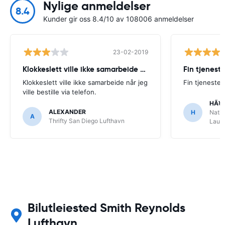
Nylige anmeldelser
8.4
Kunder gir oss 8.4/10 av 108006 anmeldelser
23-02-2019
Klokkeslett ville ikke samarbeide når
Fin tjenest
Klokkeslett ville ikke samarbeide når jeg
Fin tjeneste
ville bestille via telefon.
HÃ¥
ALEXANDER
H
Natio
A
Thrifty San Diego Lufthavn
Laude
Bilutleiested Smith Reynolds
Lufthavn