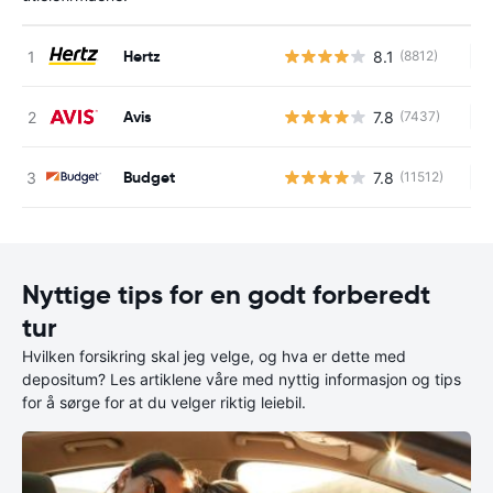
Hertz
8.1
(8812)
In
Avis
7.8
(7437)
In
Budget
7.8
(11512)
In
Nyttige tips for en godt forberedt
tur
Hvilken forsikring skal jeg velge, og hva er dette med
depositum? Les artiklene våre med nyttig informasjon og tips
for å sørge for at du velger riktig leiebil.