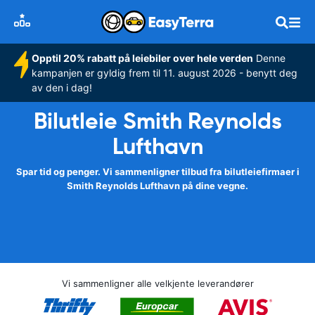
Opptil 20% rabatt på leiebiler over hele verden
Denne
kampanjen er gyldig frem til 11. august 2026 - benytt deg
av den i dag!
Bilutleie Smith Reynolds
Lufthavn
Spar tid og penger. Vi sammenligner tilbud fra bilutleiefirmaer i
Smith Reynolds Lufthavn på dine vegne.
Vi sammenligner alle velkjente leverandører