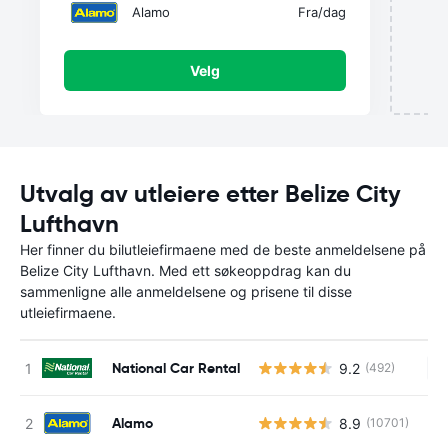
Alamo
Fra
/dag
Velg
Utvalg av utleiere etter Belize City
Lufthavn
Her finner du bilutleiefirmaene med de beste anmeldelsene på
Belize City Lufthavn. Med ett søkeoppdrag kan du
sammenligne alle anmeldelsene og prisene til disse
utleiefirmaene.
National Car Rental
9.2
(492)
In
Alamo
8.9
(10701)