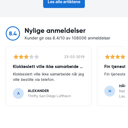
Les alle artiklene
Nylige anmeldelser
8.4
Kunder gir oss 8.4/10 av 108006 anmeldelser
23-02-2019
Klokkeslett ville ikke samarbeide når
Fin tjenest
Klokkeslett ville ikke samarbeide når jeg
Fin tjeneste
ville bestille via telefon.
HÃ¥
ALEXANDER
H
Natio
A
Thrifty San Diego Lufthavn
Laude