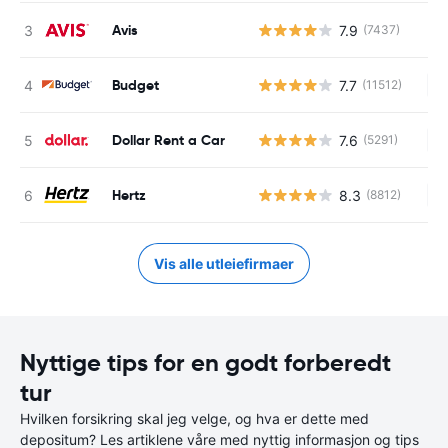
Avis
7.9
(7437)
Budget
7.7
(11512)
In
Dollar Rent a Car
7.6
(5291)
In
Hertz
8.3
(8812)
In
Vis alle utleiefirmaer
Nyttige tips for en godt forberedt
tur
Hvilken forsikring skal jeg velge, og hva er dette med
depositum? Les artiklene våre med nyttig informasjon og tips