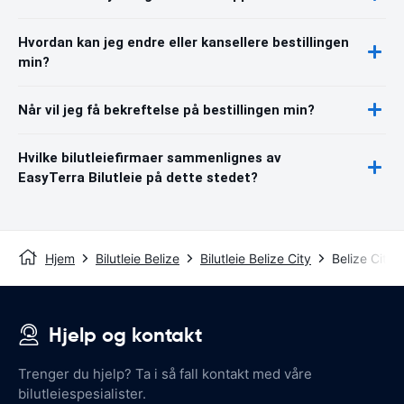
Hvordan kan jeg endre eller kansellere bestillingen
min?
Når vil jeg få bekreftelse på bestillingen min?
Hvilke bilutleiefirmaer sammenlignes av
EasyTerra Bilutleie på dette stedet?
Hjem
Bilutleie Belize
Bilutleie Belize City
Belize City 
Hjelp og kontakt
Trenger du hjelp? Ta i så fall kontakt med våre
bilutleiespesialister.