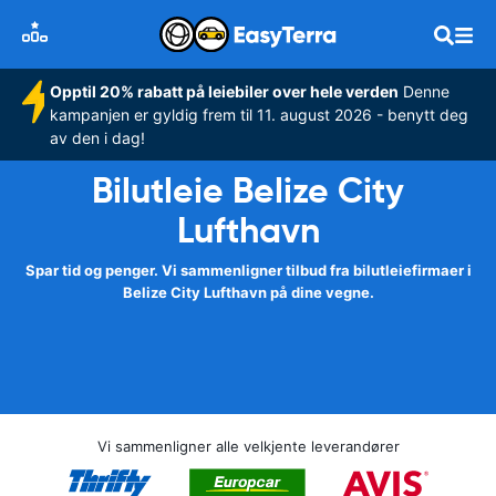
Opptil 20% rabatt på leiebiler over hele verden
Denne
kampanjen er gyldig frem til 11. august 2026 - benytt deg
av den i dag!
Bilutleie Belize City
Lufthavn
Spar tid og penger. Vi sammenligner tilbud fra bilutleiefirmaer i
Belize City Lufthavn på dine vegne.
Vi sammenligner alle velkjente leverandører