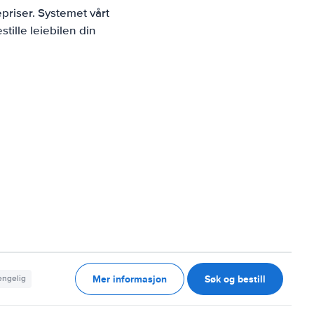
priser. Systemet vårt
tille leiebilen din
Mer informasjon
Søk og bestill
jengelig