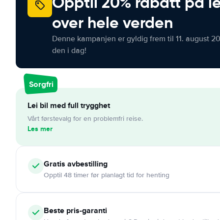
Opptil 20% rabatt på le
over hele verden
Denne kampanjen er gyldig frem til 11. august 2
den i dag!
Sorgfri
Lei bil med full trygghet
Vårt førstevalg for en problemfri reise.
Les mer
Gratis
avbestilling
Opptil 48 timer før planlagt tid for henting
Beste pris-garanti