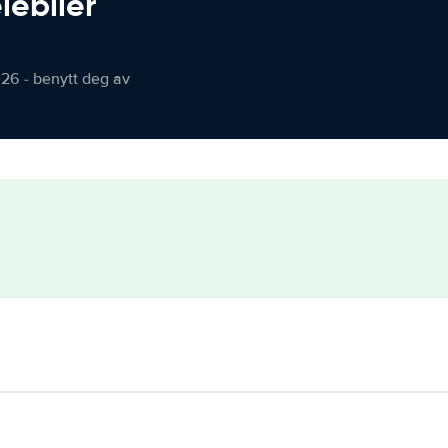
iebiler
026 - benytt deg av