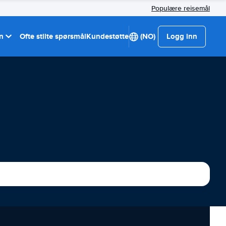
Populære reisemål
on
Ofte stilte spørsmål
Kundestøtte
(NO)
Logg inn