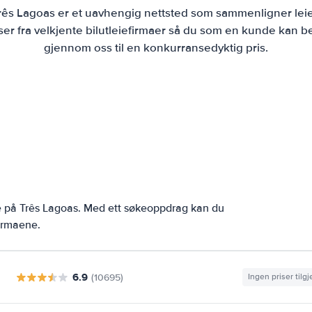
Três Lagoas er et uavhengig nettsted som sammenligner leie
r fra velkjente bilutleiefirmaer så du som en kunde kan bes
gjennom oss til en konkurransedyktig pris.
e på Três Lagoas. Med ett søkeoppdrag kan du
firmaene.
6.9
(10695)
Ingen priser tilg