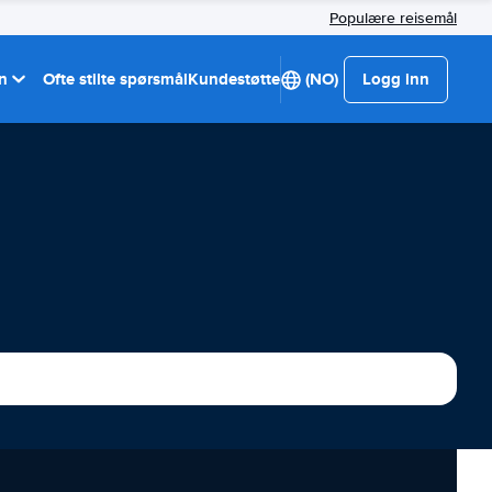
Populære reisemål
on
Ofte stilte spørsmål
Kundestøtte
(NO)
Logg inn