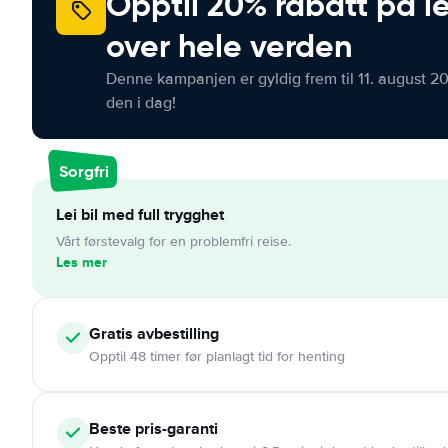
Opptil 20% rabatt på le
over hele verden
Denne kampanjen er gyldig frem til 11. august 2
den i dag!
Sorgfri
Lei bil med full trygghet
Vårt førstevalg for en problemfri reise.
Les mer
Gratis
avbestilling
Opptil 48 timer før planlagt tid for henting
Beste pris-garanti