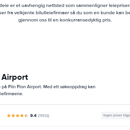
tleie er et uavhengig nettsted som sammenligner leiepriser
r fra velkjente bilutleiefirmaer så du som en kunde kan bes
gjennom oss til en konkurransedyktig pris.
 Airport
 på Flin Flon Airport. Med ett søkeoppdrag kan
eiefirmaene.
9.4
(11512)
Ingen priser tilg