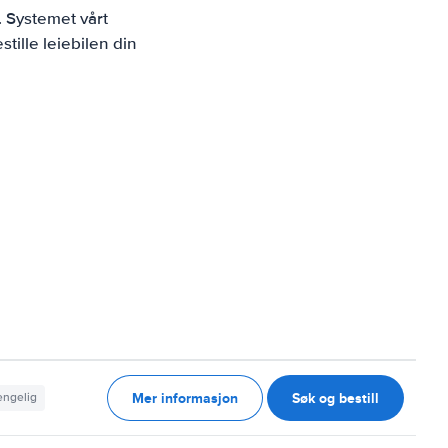
. Systemet vårt
tille leiebilen din
Mer informasjon
Søk og bestill
jengelig