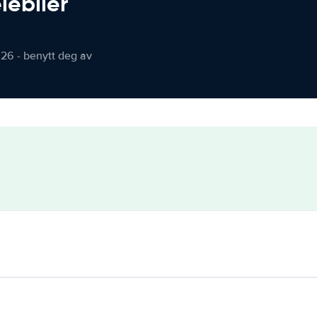
iebiler
026 - benytt deg av