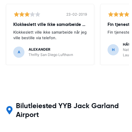
23-02-2019
Klokkeslett ville ikke samarbeide når
Fin tjenest
Klokkeslett ville ikke samarbeide når jeg
Fin tjeneste
ville bestille via telefon.
HÃ¥
ALEXANDER
H
Natio
A
Thrifty San Diego Lufthavn
Laude
Bilutleiested YYB Jack Garland
Airport