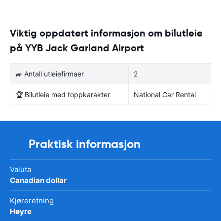
Viktig oppdatert informasjon om bilutleie
på YYB Jack Garland Airport
🚙 Antall utleiefirmaer
2
🏆 Bilutleie med toppkarakter
National Car Rental
Praktisk informasjon
Valuta
Canadian dollar
Kjøreretning
Høyre