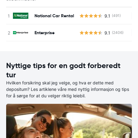
National Car Rental
9.1
(491)
In
Enterprise
9.1
(2406)
In
Nyttige tips for en godt forberedt
tur
Hvilken forsikring skal jeg velge, og hva er dette med
depositum? Les artiklene våre med nyttig informasjon og tips
for å sørge for at du velger riktig leiebil.