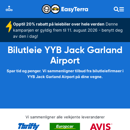
Opptil 20% rabatt på leiebiler over hele verden
Denne
kampanjen er gyldig frem til 11. august 2026 - benytt deg
av den i dag!
Bilutleie YYB Jack Garland
Airport
Spar tid og penger. Vi sammenligner tilbud fra bilutleiefirmaer i
YYB Jack Garland Airport på dine vegne.
Vi sammenligner alle velkjente leverandører