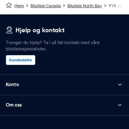
Hjem
Bilutleie Canada
Bilutleie North Bay
YYB Jack G
Hjelp og kontakt
Trenger du hjelp? Ta i så fall kontakt med våre
bilutleiespesialister.
Kundestøtte
Konto
Om oss