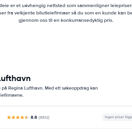
tleie er et uavhengig nettsted som sammenligner leiepriser
r fra velkjente bilutleiefirmaer så du som en kunde kan bes
gjennom oss til en konkurransedyktig pris.
Lufthavn
e på Regina Lufthavn. Med ett søkeoppdrag kan
eiefirmaene.
8.6
(8812)
Ingen priser tilg