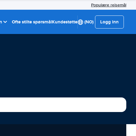
Populære reisemål
on
Ofte stilte spørsmål
Kundestøtte
(NO)
Logg inn