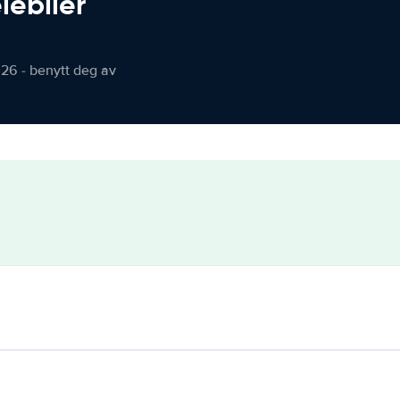
iebiler
026 - benytt deg av