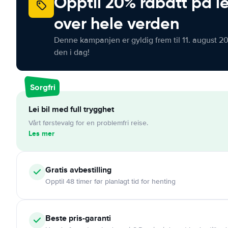
Opptil 20% rabatt på le
over hele verden
Denne kampanjen er gyldig frem til 11. august 2
den i dag!
Sorgfri
Lei bil med full trygghet
Vårt førstevalg for en problemfri reise.
Les mer
Gratis
avbestilling
Opptil 48 timer før planlagt tid for henting
Beste pris-garanti