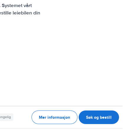
. Systemet vårt
tille leiebilen din
Mer informasjon
Søk og bestill
jengelig