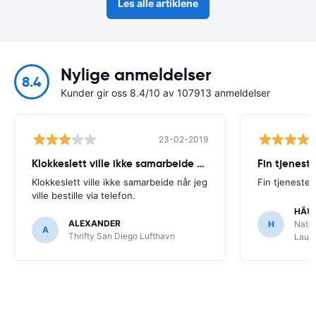
Les alle artiklene
Nylige anmeldelser
8.4
Kunder gir oss 8.4/10 av 107913 anmeldelser
23-02-2019
Klokkeslett ville ikke samarbeide når
Fin tjenest
Klokkeslett ville ikke samarbeide når jeg
Fin tjeneste
ville bestille via telefon.
HÃ¥
ALEXANDER
H
Natio
A
Thrifty San Diego Lufthavn
Laude