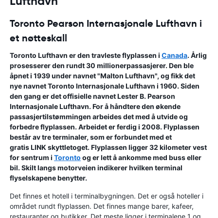
Lufthavn
Toronto Pearson Internasjonale Lufthavn i
et nøtteskall
Toronto Lufthavn
er den travleste flyplassen i
Canada
. Årlig
prosesserer den rundt 30 millionerpassasjerer. Den ble
åpnet i 1939 under navnet "Malton Lufthavn", og fikk det
nye navnet Toronto Internasjonale Lufthavn i 1960. Siden
den gang er det offisielle navnet
Lester B. Pearson
Internasjonale Lufthavn
. For å håndtere den økende
passasjertilstømmingen arbeides det med å utvide og
forbedre flyplassen. Arbeidet er ferdig i 2008. Flyplassen
består av tre terminaler, som er forbundet med et
gratis LINK skyttletoget. Flyplassen ligger 32 kilometer vest
for sentrum i
Toronto
og er lett å ankomme med buss eller
bil. Skilt langs motorveien indikerer hvilken terminal
flyselskapene benytter.
Det finnes et hotell i terminalbygningen. Det er også hoteller i
området rundt flyplassen. Det finnes mange barer, kafeer,
restauranter og butikker. Det meste ligger i terminalene 1 og