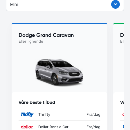
Mini
Dodge Grand Caravan
Dod
Eller lignende
Eller
Våre beste tilbud
Våre
Thrifty
Fra
/dag
Dollar Rent a Car
Fra
/dag