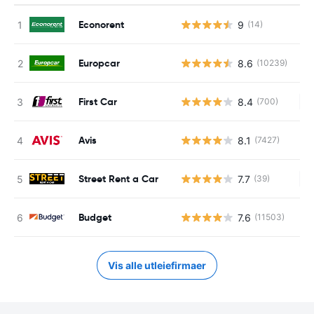
Econorent
9
(14)
Europcar
8.6
(10239)
First Car
8.4
(700)
In
Avis
8.1
(7427)
Street Rent a Car
7.7
(39)
In
Budget
7.6
(11503)
Vis alle utleiefirmaer