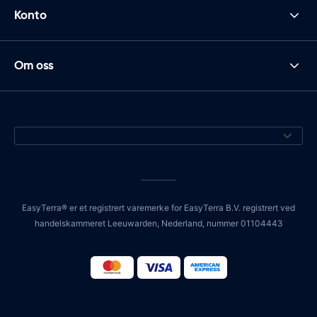
Konto
Om oss
EasyTerra® er et registrert varemerke for EasyTerra B.V. registrert ved
handelskammeret Leeuwarden, Nederland, nummer 01104443