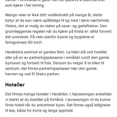
som kjører i feil retning.
Mange veier er ikke blitt vedlikeholdt på mange år, dette
betyr at de kan være upålitelige til og med i tørre værforhold.
Videre, det er mulig du støter på saue- og geiteflokker. Den
grunnleggende regelen når du kjører på Kreta er: alltid forvent
det uventede. På veie utenfor byene og bygdene er
fartsgrensen 90 km/t.
Heraklions sentrum er ganske liten. La bilen stå ved hotellet
eller på en av parkeringsplassene i området rundt den gamle
bymuren og fortsett til fots. Dersom du velger å ta bilen til
sentrum: det finnes parkeringsplasser nær den gamle
havnen og ved El Greko parken.
Hoteller
Det finnes mange hoteller i Heraklion. I høysesongen anbefaler
vi sterkt at du bestiller på forhånd. I lavsesongen vil du kunne
finne hotell når du ankommer byen. Det finnes også leiligheter
til leie, både for korte og lange opphold.