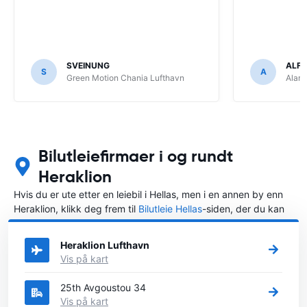
SVEINUNG
ALF
S
A
Green Motion Chania Lufthavn
Alam
Bilutleiefirmaer i og rundt
Heraklion
Hvis du er ute etter en leiebil i Hellas, men i en annen by enn
Heraklion, klikk deg frem til
Bilutleie Hellas
-siden, der du kan
velge byen i Hellas der du vil leie en bil.
Heraklion Lufthavn
Vis på kart
25th Avgoustou 34
Vis på kart