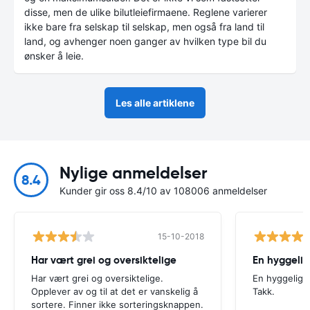
disse, men de ulike bilutleiefirmaene. Reglene varierer
ikke bare fra selskap til selskap, men også fra land til
land, og avhenger noen ganger av hvilken type bil du
ønsker å leie.
Les alle artiklene
Nylige anmeldelser
8.4
Kunder gir oss 8.4/10 av 108006 anmeldelser
15-10-2018
Har vært grei og oversiktelige
En hyggelig
Har vært grei og oversiktelige.
En hyggelig o
Opplever av og til at det er vanskelig å
Takk.
sortere. Finner ikke sorteringsknappen.