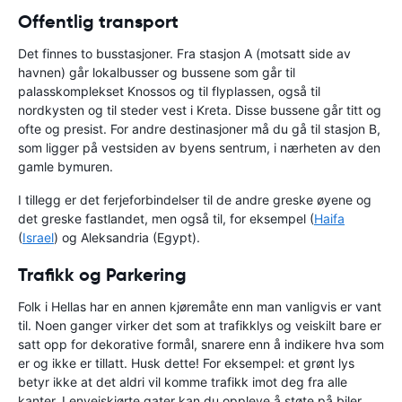
Offentlig transport
Det finnes to busstasjoner. Fra stasjon A (motsatt side av
havnen) går lokalbusser og bussene som går til
palasskomplekset Knossos og til flyplassen, også til
nordkysten og til steder vest i Kreta. Disse bussene går titt og
ofte og presist. For andre destinasjoner må du gå til stasjon B,
som ligger på vestsiden av byens sentrum, i nærheten av den
gamle bymuren.
I tillegg er det ferjeforbindelser til de andre greske øyene og
det greske fastlandet, men også til, for eksempel (
Haifa
(
Israel
) og Aleksandria (Egypt).
Trafikk og Parkering
Folk i Hellas har en annen kjøremåte enn man vanligvis er vant
til. Noen ganger virker det som at trafikklys og veiskilt bare er
satt opp for dekorative formål, snarere enn å indikere hva som
er og ikke er tillatt. Husk dette! For eksempel: et grønt lys
betyr ikke at det aldri vil komme trafikk imot deg fra alle
kanter. I enveiskjørte gater kan du oppleve å støte på biler