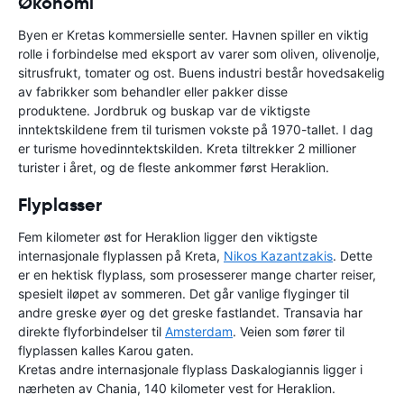
Økonomi
Byen er Kretas kommersielle senter. Havnen spiller en viktig
rolle i forbindelse med eksport av varer som oliven, olivenolje,
sitrusfrukt, tomater og ost. Buens industri består hovedsakelig
av fabrikker som behandler eller pakker disse
produktene. Jordbruk og buskap var de viktigste
inntektskildene frem til turismen vokste på 1970-tallet. I dag
er turisme hovedinntektskilden. Kreta tiltrekker 2 millioner
turister i året, og de fleste ankommer først Heraklion.
Flyplasser
Fem kilometer øst for Heraklion ligger den viktigste
internasjonale flyplassen på Kreta,
Nikos Kazantzakis
. Dette
er en hektisk flyplass, som prosesserer mange charter reiser,
spesielt iløpet av sommeren. Det går vanlige flyginger til
andre greske øyer og det greske fastlandet. Transavia har
direkte flyforbindelser til
Amsterdam
. Veien som fører til
flyplassen kalles Karou gaten.
Kretas andre internasjonale flyplass Daskalogiannis ligger i
nærheten av Chania, 140 kilometer vest for Heraklion.