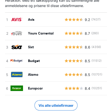
Heraklion. Med ett søkeoppdrag kan du sammenligne alle
anmeldelsene og prisene til disse utleiefirmaene.
Avis
9.2
(7437)
Yours Carrental
8.7
(260)
Sixt
8.6
(4356)
Budget
8.5
(11512)
Alamo
8.5
(10701)
Europcar
8.4
(10251)
Vis alle utleiefirmaer