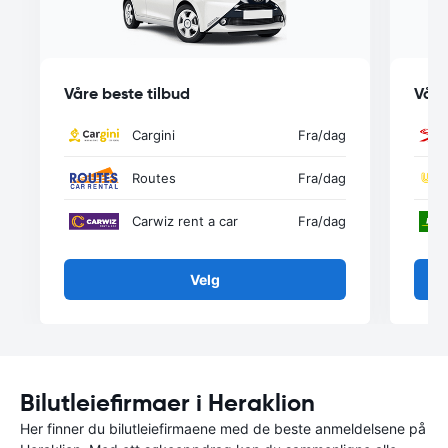
Våre beste tilbud
Våre
Cargini
Fra
/dag
Routes
Fra
/dag
Carwiz rent a car
Fra
/dag
Velg
Bilutleiefirmaer i Heraklion
Her finner du bilutleiefirmaene med de beste anmeldelsene på