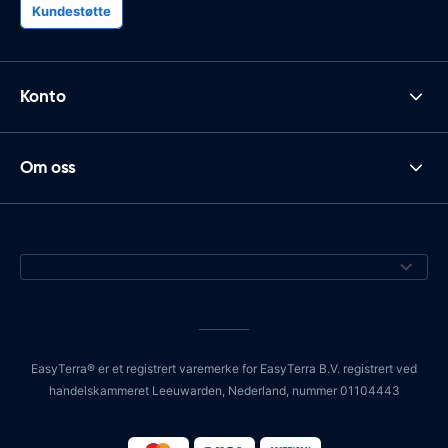
Kundestøtte
Konto
Om oss
EasyTerra® er et registrert varemerke for EasyTerra B.V. registrert ved
handelskammeret Leeuwarden, Nederland, nummer 01104443