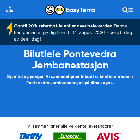
Opptil 20% rabatt på leiebiler over hele verden
Denne
kampanjen er gyldig frem til 11. august 2026 - benytt deg
av den i dag!
Bilutleie Pontevedra
Jernbanestasjon
Spar tid og penger. Vi sammenligner tilbud fra bilutleiefirmaer i
Pontevedra Jernbanestasjon på dine vegne.
Vi sammenligner alle velkjente leverandører