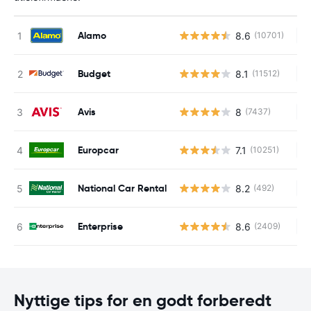
Alamo
8.6
(10701)
In
Budget
8.1
(11512)
In
Avis
8
(7437)
In
Europcar
7.1
(10251)
In
National Car Rental
8.2
(492)
In
Enterprise
8.6
(2409)
In
Nyttige tips for en godt forberedt