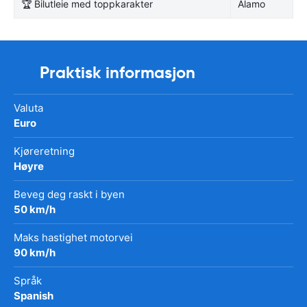
🏆 Bilutleie med toppkarakter
Alamo
Praktisk informasjon
Valuta
Euro
Kjøreretning
Høyre
Beveg deg raskt i byen
50 km/h
Maks hastighet motorvei
90 km/h
Språk
Spanish