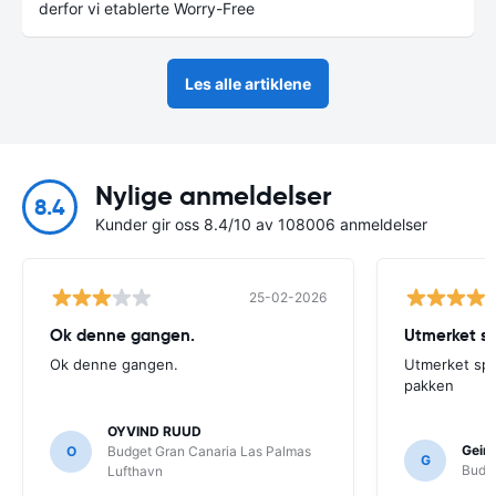
derfor vi etablerte Worry-Free
Les alle artiklene
Nylige anmeldelser
8.4
Kunder gir oss 8.4/10 av 108006 anmeldelser
25-02-2026
Ok denne gangen.
Utmerket spe
Ok denne gangen.
Utmerket spesi
pakken
OYVIND RUUD
Geir
O
Budget Gran Canaria Las Palmas
G
Budge
Lufthavn