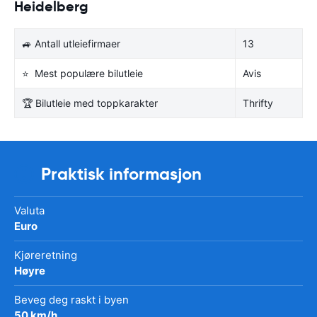
Heidelberg
🚙 Antall utleiefirmaer
13
⭐ Mest populære bilutleie
Avis
🏆 Bilutleie med toppkarakter
Thrifty
Praktisk informasjon
Valuta
Euro
Kjøreretning
Høyre
Beveg deg raskt i byen
50 km/h