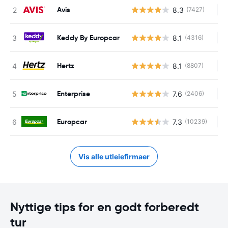
Avis
8.3
(7427)
In
Keddy By Europcar
8.1
(4316)
In
Hertz
8.1
(8807)
In
Enterprise
7.6
(2406)
In
Europcar
7.3
(10239)
In
Vis alle utleiefirmaer
Nyttige tips for en godt forberedt
tur