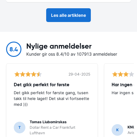
Les alle artiklene
Nylige anmeldelser
8.4
Kunder gir oss 8.4/10 av 107913 anmeldelser
29-04-2025
Det gikk perfekt for første
Har ingen s
Det gikk perfekt for første gang, tusen
Har ingen sp
takk til hele laget! Det skal vi fortseette
med )))
Tomas Liubomirskas
KNU
T
Dollar Rent a Car Frankfurt
K
Avis
Lufthavn