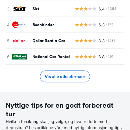
Sixt
6.4
(4354)
Buchbinder
6.3
(572)
In
Dollar Rent a Car
8.3
(5286)
In
National Car Rental
8.8
(491)
In
Vis alle utleiefirmaer
Nyttige tips for en godt forberedt
tur
Hvilken forsikring skal jeg velge, og hva er dette med
depositum? Les artiklene våre med nyttig informasjon og tips