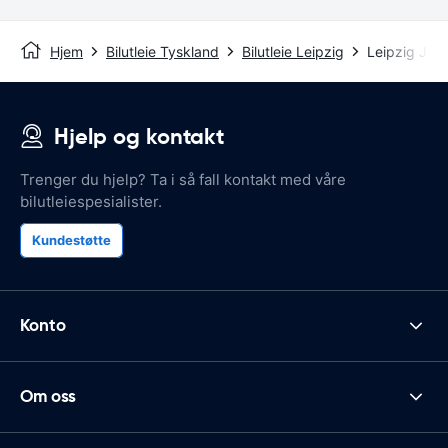
Hjem
Bilutleie Tyskland
Bilutleie Leipzig
Leipzig Jer
Hjelp og kontakt
Trenger du hjelp? Ta i så fall kontakt med våre
bilutleiespesialister.
Kundestøtte
Konto
Om oss