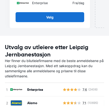
Enterprise
Fra
/dag
Velg
Utvalg av utleiere etter Leipzig
Jernbanestasjon
Her finner du bilutleiefirmaene med de beste anmeldelsene på
Leipzig Jernbanestasjon. Med ett søkeoppdrag kan du
sammenligne alle anmeldelsene og prisene til disse
utleiefirmaene.
Enterprise
7.6
(2406)
Alamo
7.1
(10695)
In