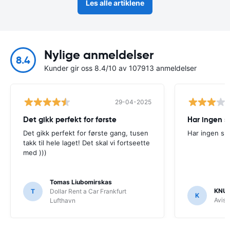
Les alle artiklene
Nylige anmeldelser
8.4
Kunder gir oss 8.4/10 av 107913 anmeldelser
29-04-2025
Det gikk perfekt for første
Har ingen s
Det gikk perfekt for første gang, tusen
Har ingen sp
takk til hele laget! Det skal vi fortseette
med )))
Tomas Liubomirskas
KNU
T
Dollar Rent a Car Frankfurt
K
Avis
Lufthavn