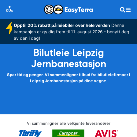
Opptil 20% rabatt på leiebiler over hele verden
Denne
kampanjen er gyldig frem til 11. august 2026 - benytt deg
av den i dag!
Bilutleie Leipzig
Jernbanestasjon
Spar tid og penger. Vi sammenligner tilbud fra bilutleiefirmaer i
Leipzig Jernbanestasjon på dine vegne.
Vi sammenligner alle velkjente leverandører