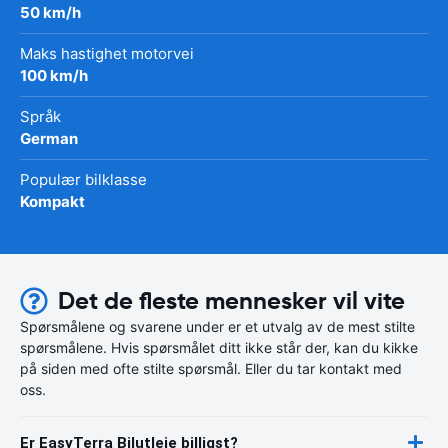
50 km/h
Maks hastighet motorvei
100 km/h
Språk
German
Populær bilklasse
Kompakt
Det de fleste mennesker vil vite
Spørsmålene og svarene under er et utvalg av de mest stilte
spørsmålene. Hvis spørsmålet ditt ikke står der, kan du kikke
på siden med ofte stilte spørsmål. Eller du tar kontakt med
oss.
Er EasyTerra Bilutleie billigst?