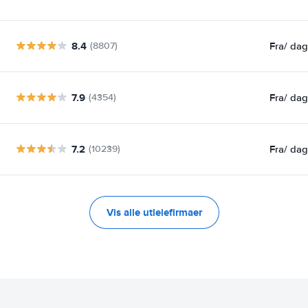
8.4
Fra
/ da
(8807)
7.9
Fra
/ da
(4354)
7.2
Fra
/ da
(10239)
Vis alle utleiefirmaer