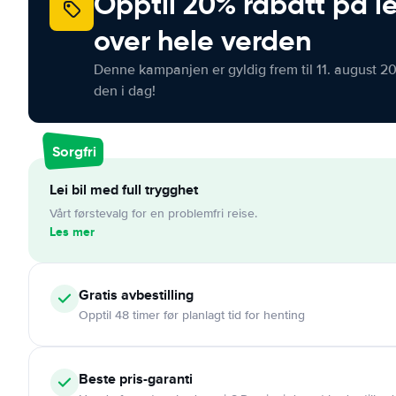
Opptil 20% rabatt på le
over hele verden
Denne kampanjen er gyldig frem til 11. august 2
den i dag!
Sorgfri
Lei bil med full trygghet
Vårt førstevalg for en problemfri reise.
Les mer
Gratis
avbestilling
Opptil 48 timer før planlagt tid for henting
Beste pris-garanti