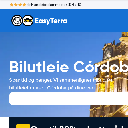
8.4
Kundebedømmelser
/ 10
Bilutleie Córdo
Spar tid og penger. Vi sammenligner tilbud fra
bilutleiefirmaer i Córdoba på dine vegne.