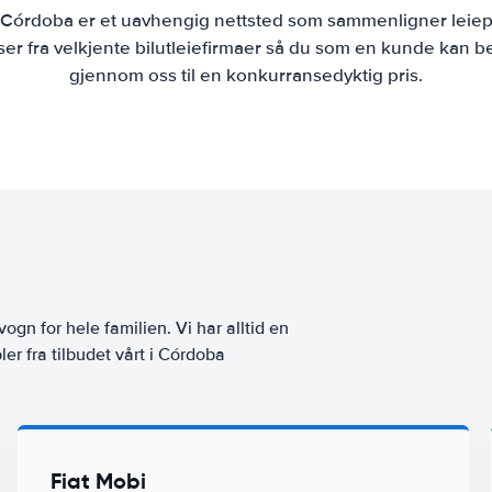
e Córdoba er et uavhengig nettsted som sammenligner leiepr
r fra velkjente bilutleiefirmaer så du som en kunde kan bes
gjennom oss til en konkurransedyktig pris.
vogn for hele familien. Vi har alltid en
er fra tilbudet vårt i Córdoba
Fiat Mobi