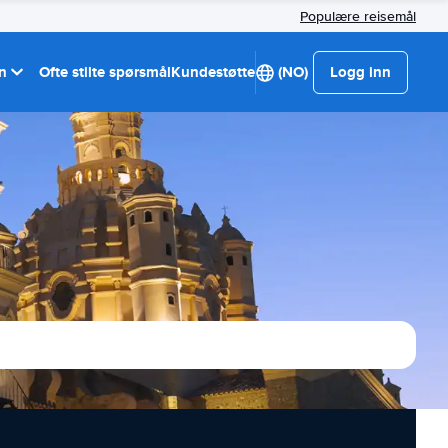
Populære reisemål
on
Ofte stilte spørsmål
Kundestøtte
(NO)
Logg inn