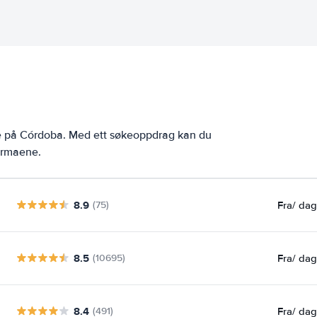
ne på Córdoba. Med ett søkeoppdrag kan du
firmaene.
8.9
Fra
/ da
(75)
8.5
Fra
/ da
(10695)
8.4
Fra
/ da
(491)