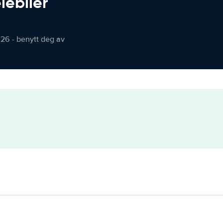
iebiler
026 - benytt deg av