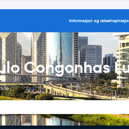
Informasjon og reiseinspirasj
aulo Congonhas L
dine