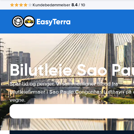
8.4
Kundebedømmelser
/ 10
Bilutleie Sao P
Spar tid og penger. Vi sammenligner tilbud fra
bilutleiefirmaer i Sao Paulo Congonhas Lufthavn på 
vegne.