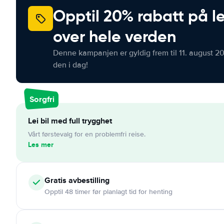
Opptil 20% rabatt på le
over hele verden
Denne kampanjen er gyldig frem til 11. august 2
den i dag!
Sorgfri
Lei bil med full trygghet
Vårt førstevalg for en problemfri reise.
Les mer
Gratis
avbestilling
Opptil 48 timer før planlagt tid for henting