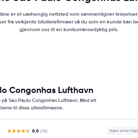
tleie er et uavhengig nettsted som sammenligner leiepriser
r fra velkjente bilutleiefirmaer så du som en kunde kan bes
gjennom oss til en konkurransedyktig pris.
aulo Congonhas Lufthavn
ne på Sao Paulo Congonhas Lufthavn. Med ett
ene til disse utleiefirmaene.
8.6
(75)
Ingen priser tilg