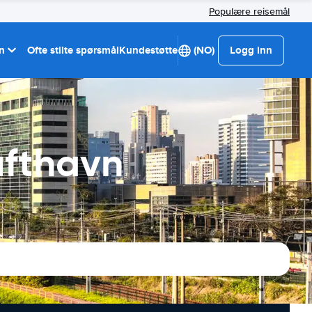
Populære reisemål
on
Ofte stilte spørsmål
Kundestøtte
(NO)
Logg inn
ufthavn