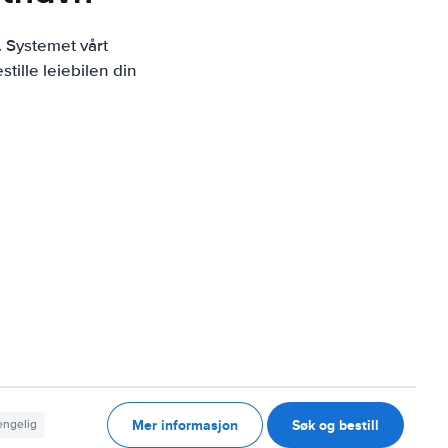
. Systemet vårt
tille leiebilen din
Mer informasjon
Søk og bestill
jengelig