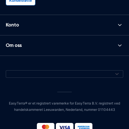
Kundestøtte
Konto
Om oss
EasyTerra® er et registrert varemerke for EasyTerra B.V. registrert ved
handelskammeret Leeuwarden, Nederland, nummer 01104443