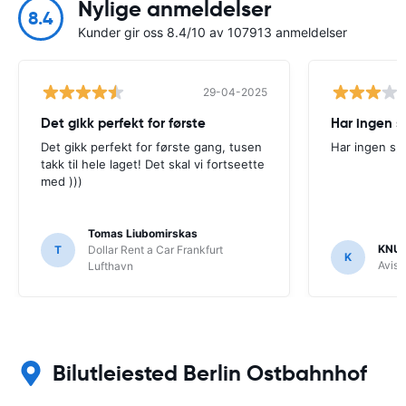
Nylige anmeldelser
8.4
Kunder gir oss 8.4/10 av 107913 anmeldelser
29-04-2025
Det gikk perfekt for første
Har ingen s
Det gikk perfekt for første gang, tusen
Har ingen sp
takk til hele laget! Det skal vi fortseette
med )))
Tomas Liubomirskas
KNU
T
Dollar Rent a Car Frankfurt
K
Avis
Lufthavn
Bilutleiested Berlin Ostbahnhof