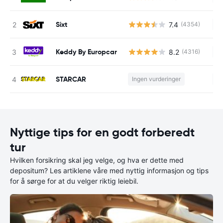
Sixt
7.4
(4354)
In
Keddy By Europcar
8.2
(4316)
In
STARCAR
Ingen vurderinger
In
Nyttige tips for en godt forberedt
tur
Hvilken forsikring skal jeg velge, og hva er dette med
depositum? Les artiklene våre med nyttig informasjon og tips
for å sørge for at du velger riktig leiebil.