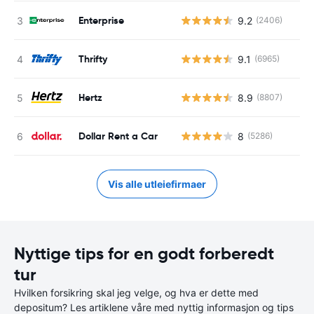
Enterprise
9.2
(2406)
Thrifty
9.1
(6965)
Hertz
8.9
(8807)
Dollar Rent a Car
8
(5286)
Vis alle utleiefirmaer
Nyttige tips for en godt forberedt
tur
Hvilken forsikring skal jeg velge, og hva er dette med
depositum? Les artiklene våre med nyttig informasjon og tips