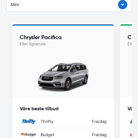
Mini
Chrysler Pacifica
Chry
Eller lignende
Eller
Våre beste tilbud
Våre
Thrifty
Fra
/dag
Budget
Fra
/dag