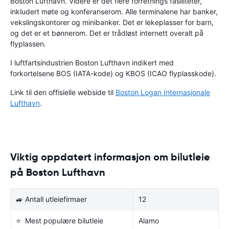
Boston Lufthavn. Videre er det flere forretnings fasiliteter,
inkludert møte og konferanserom. Alle terminalene har banker,
vekslingskontorer og minibanker. Det er lekeplasser for barn,
og det er et bønnerom. Det er trådløst internett overalt på
flyplassen.
I luftfartsindustrien Boston Lufthavn indikert med
forkortelsene BOS (IATA-kode) og KBOS (ICAO flyplasskode).
Link til den offisielle webside til
Boston Logan Internasjonale
Lufthavn
.
Viktig oppdatert informasjon om bilutleie
på Boston Lufthavn
🚙 Antall utleiefirmaer
12
⭐ Mest populære bilutleie
Alamo