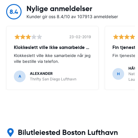
Nylige anmeldelser
8.4
Kunder gir oss 8.4/10 av 107913 anmeldelser
23-02-2019
Klokkeslett ville ikke samarbeide når
Fin tjenest
Klokkeslett ville ikke samarbeide når jeg
Fin tjeneste
ville bestille via telefon.
HÃ¥
ALEXANDER
H
Natio
A
Thrifty San Diego Lufthavn
Laude
Bilutleiested Boston Lufthavn