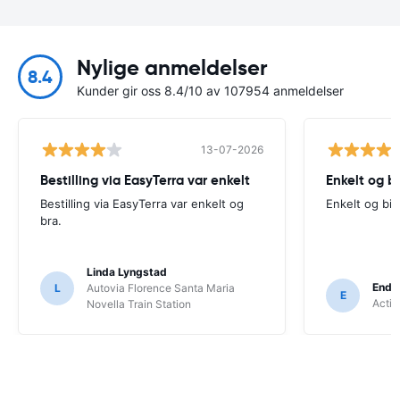
Nylige anmeldelser
8.4
Kunder gir oss 8.4/10 av 107954 anmeldelser
13-07-2026
Bestilling via EasyTerra var enkelt
Enkelt og bi
Bestilling via EasyTerra var enkelt og
Enkelt og bill
bra.
Linda Lyngstad
Endr
L
Autovia Florence Santa Maria
E
Activ
Novella Train Station