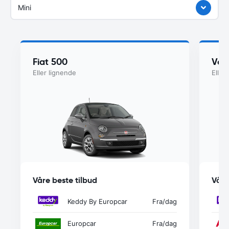
Mini
Fiat 500
Vol
Eller lignende
Eller
Våre beste tilbud
Våre
Keddy By Europcar
Fra
/dag
Europcar
Fra
/dag