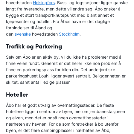
hovedstaden
Helsingfors
. Buss- og togstasjoner ligger ganske
langt fra hverandre, men dette vil endre seg. Åbo ønsker å
bygge et stort transportknutepunkt med blant annet et
kjøpesenter og hoteller. Fra Åbos havn er det daglige
forbindelser til Åland og
den
svenske
hovedstaden
Stockholm
.
Trafikk og Parkering
Selv om Åbo er en aktiv by, vil du ikke ha problemer med å
finne veien rundt. Generelt er det heller ikke noe problem å
finne en parkeringsplass for bilen din. Det underjordiske
parkeringshuset Louhi ligger svært sentralt. Beliggenheten er
skiltet, samt antall ledige plasser.
Hoteller
Åbo har et godt utvalg av overnattingssteder. De fleste
hotellene ligger i sentrum av byen, mellom jernbanestasjonen
og elven, men det er også noen overnattingssteder i
nærheten av havnen. For de som foretrekker å bo utenfor
byen, er det flere campingplasser i nærheten av Åbo,