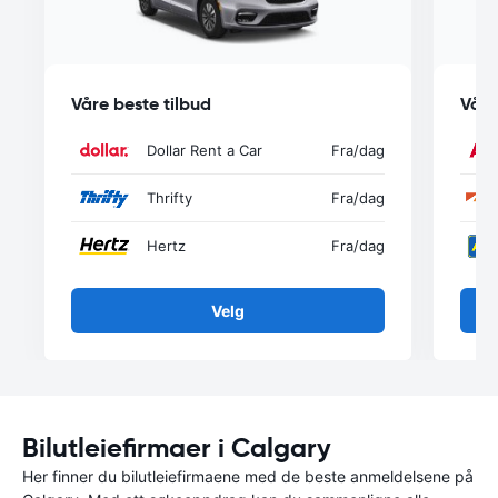
Våre beste tilbud
Våre
Dollar Rent a Car
Fra
/dag
Thrifty
Fra
/dag
Hertz
Fra
/dag
Velg
Bilutleiefirmaer i Calgary
Her finner du bilutleiefirmaene med de beste anmeldelsene på