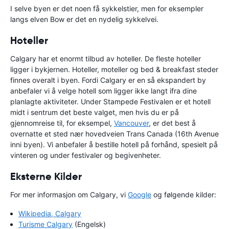
I selve byen er det noen få sykkelstier, men for eksempler
langs elven Bow er det en nydelig sykkelvei.
Hoteller
Calgary har et enormt tilbud av hoteller. De fleste hoteller
ligger i bykjernen. Hoteller, moteller og bed & breakfast steder
finnes overalt i byen. Fordi Calgary er en så ekspandert by
anbefaler vi å velge hotell som ligger ikke langt ifra dine
planlagte aktiviteter. Under Stampede Festivalen er et hotell
midt i sentrum det beste valget, men hvis du er på
gjennomreise til, for eksempel,
Vancouver
, er det best å
overnatte et sted nær hovedveien Trans Canada (16th Avenue
inni byen). Vi anbefaler å bestille hotell på forhånd, spesielt på
vinteren og under festivaler og begivenheter.
Eksterne Kilder
For mer informasjon om Calgary, vi
Google
og følgende kilder:
Wikipedia, Calgary
Turisme Calgary
(Engelsk)