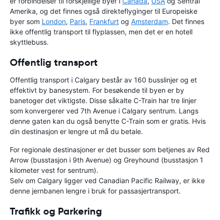
er forbindelser til forskjellige byer i
Canada
,
USA
og Sentral
Amerika, og det finnes også direkteflyginger til Europeiske
byer som
London
,
Paris
,
Frankfurt
og
Amsterdam
. Det finnes
ikke offentlig transport til flyplassen, men det er en hotell
skyttlebuss.
Offentlig transport
Offentlig transport i Calgary består av 160 busslinjer og et
effektivt by banesystem. For besøkende til byen er by
banetoger det viktigste. Disse såkalte C-Train har tre linjer
som konvergerer ved 7th Avenue i Calgary sentrum. Langs
denne gaten kan du også benytte C-Train som er gratis. Hvis
din destinasjon er lengre ut må du betale.
For regionale destinasjoner er det busser som betjenes av Red
Arrow (busstasjon i 9th Avenue) og Greyhound (busstasjon 1
kilometer vest for sentrum).
Selv om Calgary ligger ved Canadian Pacific Railway, er ikke
denne jernbanen lengre i bruk for passasjertransport.
Trafikk og Parkering