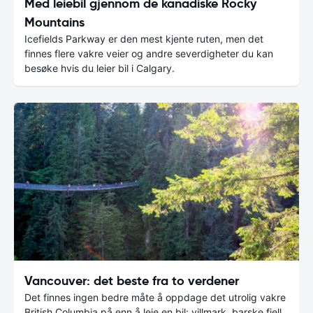
Med leiebil gjennom de kanadiske Rocky
Mountains
Icefields Parkway er den mest kjente ruten, men det
finnes flere vakre veier og andre severdigheter du kan
besøke hvis du leier bil i Calgary.
Vancouver: det beste fra to verdener
Det finnes ingen bedre måte å oppdage det utrolig vakre
British Columbia på enn å leie en bil: villmark, barske fjell