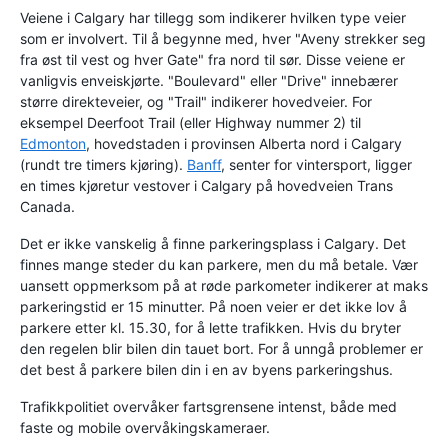
Veiene i Calgary har tillegg som indikerer hvilken type veier
som er involvert. Til å begynne med, hver "Aveny strekker seg
fra øst til vest og hver Gate" fra nord til sør. Disse veiene er
vanligvis enveiskjørte. "Boulevard" eller "Drive" innebærer
større direkteveier, og "Trail" indikerer hovedveier. For
eksempel Deerfoot Trail (eller Highway nummer 2) til
Edmonton
, hovedstaden i provinsen Alberta nord i Calgary
(rundt tre timers kjøring).
Banff
, senter for vintersport, ligger
en times kjøretur vestover i Calgary på hovedveien Trans
Canada.
Det er ikke vanskelig å finne parkeringsplass i Calgary. Det
finnes mange steder du kan parkere, men du må betale. Vær
uansett oppmerksom på at røde parkometer indikerer at maks
parkeringstid er 15 minutter. På noen veier er det ikke lov å
parkere etter kl. 15.30, for å lette trafikken. Hvis du bryter
den regelen blir bilen din tauet bort. For å unngå problemer er
det best å parkere bilen din i en av byens parkeringshus.
Trafikkpolitiet overvåker fartsgrensene intenst, både med
faste og mobile overvåkingskameraer.