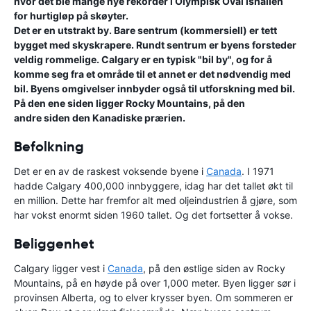
hvor det ble mange nye rekorder i Olympisk Oval ishallen
for hurtigløp på skøyter.
Det er en utstrakt by. Bare sentrum (kommersiell) er tett
bygget med skyskrapere. Rundt sentrum er byens forsteder
veldig rommelige. Calgary er en typisk "bil by", og for å
komme seg fra et område til et annet er det nødvendig med
bil. Byens omgivelser innbyder også til utforskning med bil.
På den ene siden ligger Rocky Mountains, på den
andre siden den Kanadiske prærien.
Befolkning
Det er en av de raskest voksende byene i
Canada
. I 1971
hadde Calgary 400,000 innbyggere, idag har det tallet økt til
en million. Dette har fremfor alt med oljeindustrien å gjøre, som
har vokst enormt siden 1960 tallet. Og det fortsetter å vokse.
Beliggenhet
Calgary ligger vest i
Canada
, på den østlige siden av Rocky
Mountains, på en høyde på over 1,000 meter. Byen ligger sør i
provinsen Alberta, og to elver krysser byen. Om sommeren er