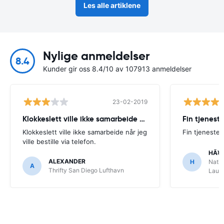
Les alle artiklene
Nylige anmeldelser
8.4
Kunder gir oss 8.4/10 av 107913 anmeldelser
23-02-2019
Klokkeslett ville ikke samarbeide når
Fin tjenest
Klokkeslett ville ikke samarbeide når jeg
Fin tjeneste
ville bestille via telefon.
HÃ¥
ALEXANDER
H
Natio
A
Thrifty San Diego Lufthavn
Laude