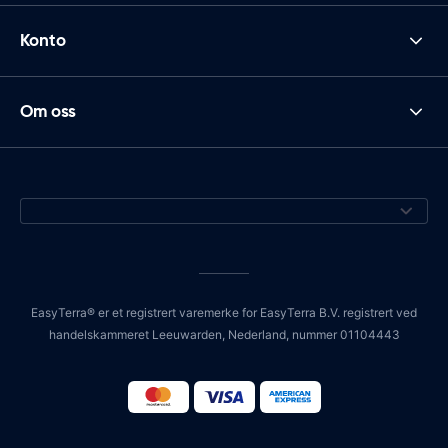
Konto
Om oss
EasyTerra® er et registrert varemerke for EasyTerra B.V. registrert ved
handelskammeret Leeuwarden, Nederland, nummer 01104443