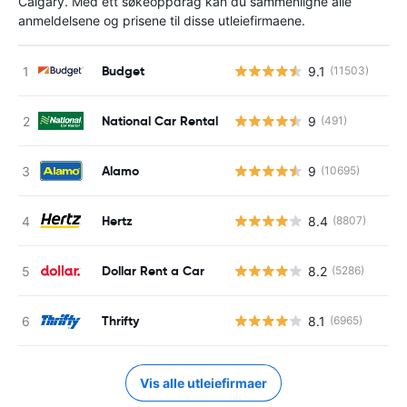
Calgary. Med ett søkeoppdrag kan du sammenligne alle
anmeldelsene og prisene til disse utleiefirmaene.
Budget
9.1
(11503)
National Car Rental
9
(491)
Alamo
9
(10695)
Hertz
8.4
(8807)
Dollar Rent a Car
8.2
(5286)
Thrifty
8.1
(6965)
Vis alle utleiefirmaer