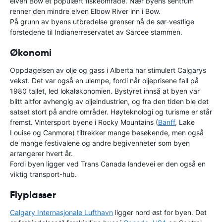
elven Bow et populært fiskeområde. Nær byens sentrum
renner den mindre elven Elbow River inn i Bow.
På grunn av byens utbredelse grenser nå de sør-vestlige
forstedene til Indianerreservatet av Sarcee stammen.
Økonomi
Oppdagelsen av olje og gass i Alberta har stimulert Calgarys
vekst. Det var også en ulempe, fordi når oljeprisene fall på
1980 tallet, led lokaløkonomien. Bystyret innså at byen var
blitt altfor avhengig av oljeindustrien, og fra den tiden ble det
satset stort på andre områder. Høyteknologi og turisme er står
fremst. Vintersport byene i Rocky Mountains (
Banff
, Lake
Louise og Canmore) tiltrekker mange besøkende, men også
de mange festivalene og andre begivenheter som byen
arrangerer hvert år.
Fordi byen ligger ved Trans Canada landevei er den også en
viktig transport-hub.
Flyplasser
Calgary Internasjonale Lufthavn
ligger nord øst for byen. Det